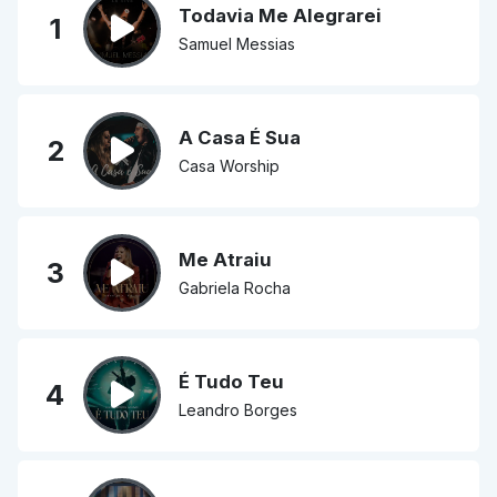
Todavia Me Alegrarei
1
Samuel Messias
A Casa É Sua
2
Casa Worship
Me Atraiu
3
Gabriela Rocha
É Tudo Teu
4
Leandro Borges